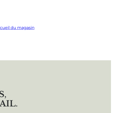
cueil du magasin
S
,
AIL
.