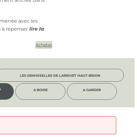
ément ancrée dans
 menée avec les
s à repenser
Acheter
LES DEMOISELLES DE LARRIVET HAUT-BRION
À
A BOIRE
A GARDER