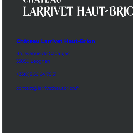
Château Larrivet Haut-Brion
84, avenue de Cadaujac
33850 Léognan
+33(0)5 56 64 75 51
contact@larrivethautbrion.fr