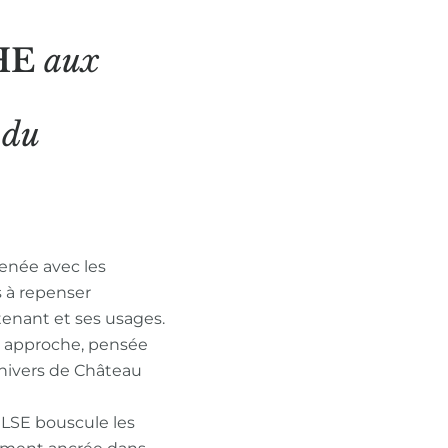
HE
aux
N
du
enée avec les
s à repenser
tenant et ses usages.
n approche, pensée
nivers de Château
ULSE bouscule les