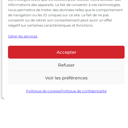
informations des appareils. Le fait de consentir à ces technologies
nous permettra de traiter des données telles que le comportement
de navigation ou les ID uniques sur ce site. Le fait de ne pas
consentir ou de retirer son consentement peut avoir un effet
négatif sur certaines caractéristiques et fonctions.
Gérer les services
Accepter
© 2026 Château Larrivet Haut-Brion |
Mentions légales
|
Politique de confidentialité
Refuser
|
CGV
Voir les préférences
L’ABUS D’ALCOOL EST DANGEREUX POUR LA SANTÉ, À
CONSOMMER AVEC MODÉRATION
Politique de cookies
Politique de confidentialité