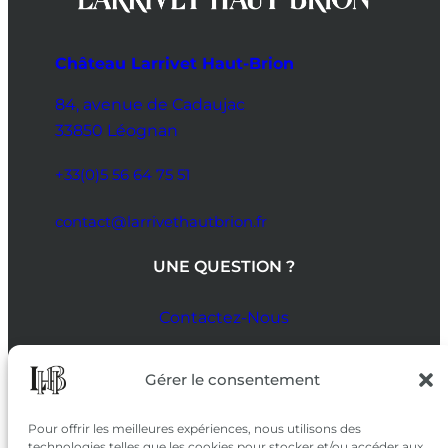
Château Larrivet Haut-Brion
84, avenue de Cadaujac
33850 Léognan
+33(0)5 56 64 75 51
contact@larrivethautbrion.fr
UNE QUESTION ?
Contactez-Nous
SUIVEZ-NOUS
Gérer le consentement
SUR LES RÉSEAUX
Pour offrir les meilleures expériences, nous utilisons des
technologies telles que les cookies pour stocker et/ou accéder aux