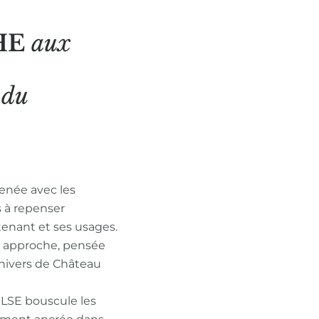
HE
aux
N
du
enée avec les
s à repenser
tenant et ses usages.
n approche, pensée
nivers de Château
ULSE bouscule les