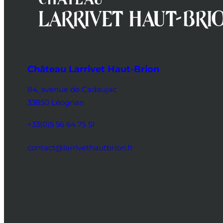
Château Larrivet Haut-Brion
84, avenue de Cadaujac
33850 Léognan
+33(0)5 56 64 75 51
contact@larrivethautbrion.fr