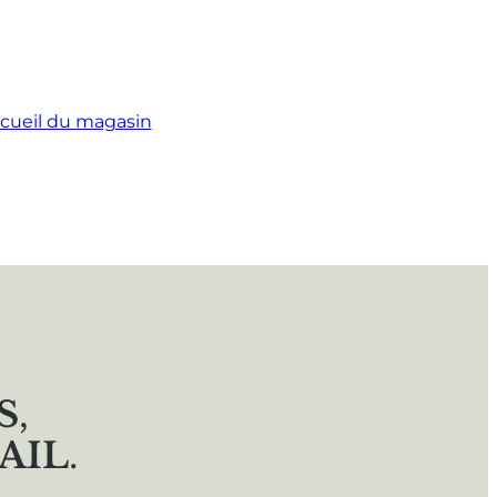
cueil du magasin
S
,
AIL
.