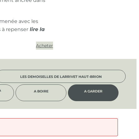
ément ancrée dans
 menée avec les
s à repenser
Acheter
LES DEMOISELLES DE LARRIVET HAUT-BRION
À
A BOIRE
A GARDER