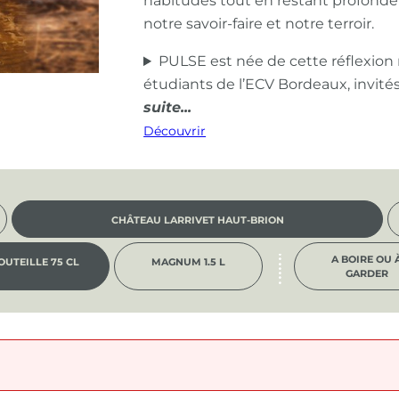
habitudes tout en restant profond
notre savoir-faire et notre terroir.
PULSE est née de cette réflexion
étudiants de l’ECV Bordeaux, invité
Découvrir
CHÂTEAU LARRIVET HAUT-BRION
A BOIRE OU 
OUTEILLE 75 CL
MAGNUM 1.5 L
GARDER