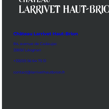
Château Larrivet Haut-Brion
84, avenue de Cadaujac
33850 Léognan
+33(0)5 56 64 75 51
contact@larrivethautbrion.fr