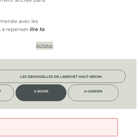
ément ancrée dans
 menée avec les
s à repenser
Acheter
LES DEMOISELLES DE LARRIVET HAUT-BRION
À
A BOIRE
A GARDER