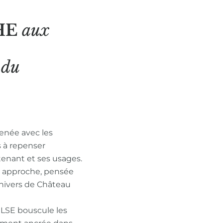
HE
aux
N
du
enée avec les
s à repenser
tenant et ses usages.
n approche, pensée
nivers de Château
ULSE bouscule les