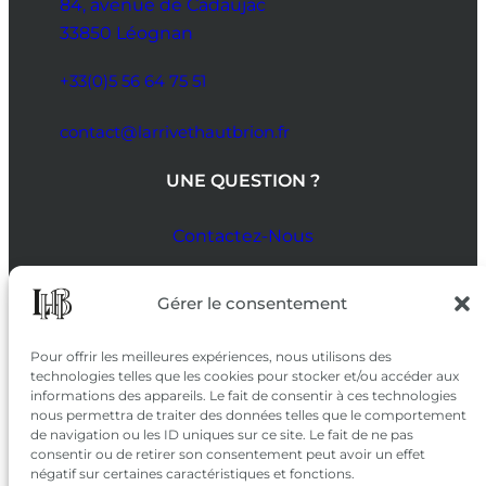
84, avenue de Cadaujac
33850 Léognan
+33(0)5 56 64 75 51
contact@larrivethautbrion.fr
UNE QUESTION ?
Contactez-Nous
SUIVEZ-NOUS
Gérer le consentement
SUR LES RÉSEAUX
Pour offrir les meilleures expériences, nous utilisons des
technologies telles que les cookies pour stocker et/ou accéder aux
informations des appareils. Le fait de consentir à ces technologies
nous permettra de traiter des données telles que le comportement
de navigation ou les ID uniques sur ce site. Le fait de ne pas
consentir ou de retirer son consentement peut avoir un effet
négatif sur certaines caractéristiques et fonctions.