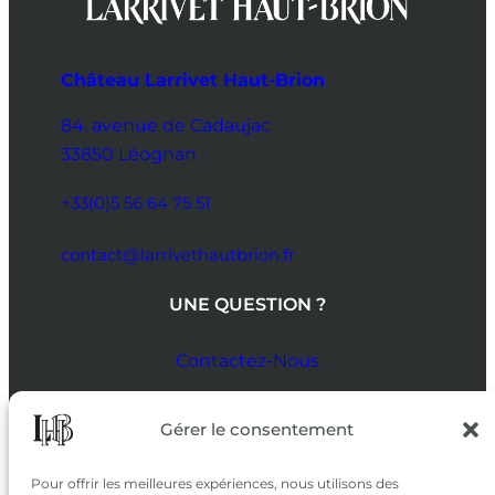
Château Larrivet Haut-Brion
84, avenue de Cadaujac
33850 Léognan
+33(0)5 56 64 75 51
contact@larrivethautbrion.fr
UNE QUESTION ?
Contactez-Nous
SUIVEZ-NOUS
Gérer le consentement
SUR LES RÉSEAUX
Pour offrir les meilleures expériences, nous utilisons des