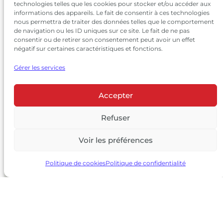
technologies telles que les cookies pour stocker et/ou accéder aux
informations des appareils. Le fait de consentir à ces technologies
nous permettra de traiter des données telles que le comportement
de navigation ou les ID uniques sur ce site. Le fait de ne pas
consentir ou de retirer son consentement peut avoir un effet
négatif sur certaines caractéristiques et fonctions.
Gérer les services
Accepter
© 2026 Château Larrivet Haut-Brion |
Mentions légales
|
Politique de confidentialité
Refuser
|
CGV
Voir les préférences
L’ABUS D’ALCOOL EST DANGEREUX POUR LA SANTÉ, À
CONSOMMER AVEC MODÉRATION
Politique de cookies
Politique de confidentialité