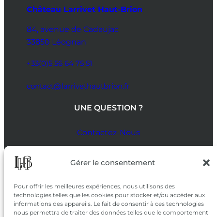
Château Larrivet Haut-Brion
84, avenue de Cadaujac
33850 Léognan
+33(0)5 56 64 75 51
contact@larrivethautbrion.fr
UNE QUESTION ?
Contactez-Nous
SUIVEZ-NOUS
Gérer le consentement
SUR LES RÉSEAUX
Pour offrir les meilleures expériences, nous utilisons des
technologies telles que les cookies pour stocker et/ou accéder aux
informations des appareils. Le fait de consentir à ces technologies
nous permettra de traiter des données telles que le comportement