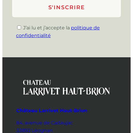
J’ai lu et j’accepte la
politique de
confidentialité
Château Larrivet Haut-Brion
84, avenue de Cadaujac
33850 Léognan