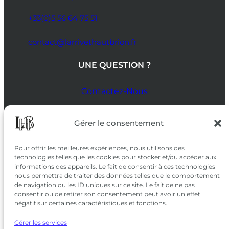
+33(0)5 56 64 75 51
contact@larrivethautbrion.fr
UNE QUESTION ?
Contactez-Nous
SUIVEZ-NOUS
Gérer le consentement
SUR LES RÉSEAUX
Pour offrir les meilleures expériences, nous utilisons des
technologies telles que les cookies pour stocker et/ou accéder aux
informations des appareils. Le fait de consentir à ces technologies
nous permettra de traiter des données telles que le comportement
de navigation ou les ID uniques sur ce site. Le fait de ne pas
consentir ou de retirer son consentement peut avoir un effet
négatif sur certaines caractéristiques et fonctions.
Gérer les services