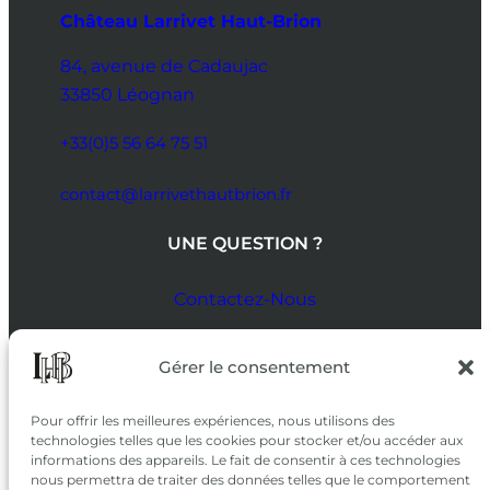
Château Larrivet Haut-Brion
84, avenue de Cadaujac
33850 Léognan
+33(0)5 56 64 75 51
contact@larrivethautbrion.fr
UNE QUESTION ?
Contactez-Nous
SUIVEZ-NOUS
Gérer le consentement
SUR LES RÉSEAUX
Pour offrir les meilleures expériences, nous utilisons des
technologies telles que les cookies pour stocker et/ou accéder aux
informations des appareils. Le fait de consentir à ces technologies
nous permettra de traiter des données telles que le comportement