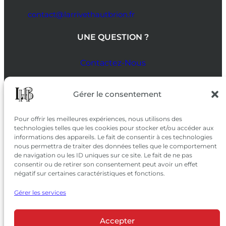
contact@larrivethautbrion.fr
UNE QUESTION ?
Contactez-Nous
SUIVEZ-NOUS
Gérer le consentement
SUR LES RÉSEAUX
Pour offrir les meilleures expériences, nous utilisons des
technologies telles que les cookies pour stocker et/ou accéder aux
informations des appareils. Le fait de consentir à ces technologies
nous permettra de traiter des données telles que le comportement
de navigation ou les ID uniques sur ce site. Le fait de ne pas
consentir ou de retirer son consentement peut avoir un effet
négatif sur certaines caractéristiques et fonctions.
Gérer les services
Accepter
© 2026 Château Larrivet Haut-Brion |