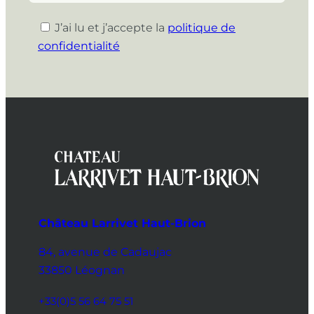
J’ai lu et j’accepte la
politique de
confidentialité
Château Larrivet Haut-Brion
84, avenue de Cadaujac
33850 Léognan
+33(0)5 56 64 75 51