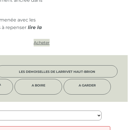
ément ancrée dans
 menée avec les
s à repenser
Acheter
LES DEMOISELLES DE LARRIVET HAUT-BRION
À
A BOIRE
A GARDER