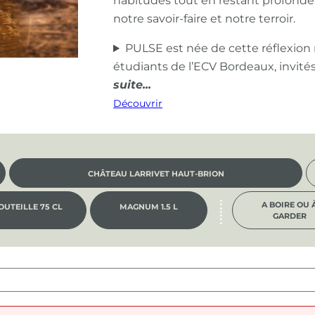
habitudes tout en restant profond
notre savoir-faire et notre terroir.
PULSE est née de cette réflexion
étudiants de l’ECV Bordeaux, invité
Découvrir
CHÂTEAU LARRIVET HAUT-BRION
A BOIRE OU 
OUTEILLE 75 CL
MAGNUM 1.5 L
GARDER