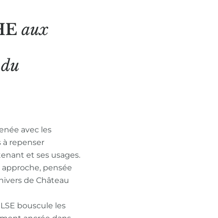
HE
aux
N
du
enée avec les
s à repenser
tenant et ses usages.
n approche, pensée
nivers de Château
ULSE bouscule les