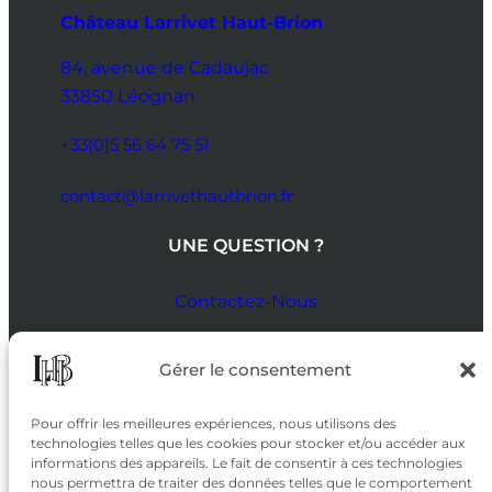
Château Larrivet Haut-Brion
84, avenue de Cadaujac
33850 Léognan
+33(0)5 56 64 75 51
contact@larrivethautbrion.fr
UNE QUESTION ?
Contactez-Nous
SUIVEZ-NOUS
Gérer le consentement
SUR LES RÉSEAUX
Pour offrir les meilleures expériences, nous utilisons des
technologies telles que les cookies pour stocker et/ou accéder aux
informations des appareils. Le fait de consentir à ces technologies
nous permettra de traiter des données telles que le comportement