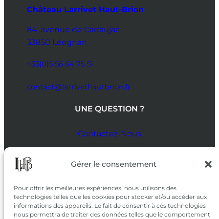
Château Larrivet Haut-Brion
84, avenue de Cadaujac
33850 Léognan
+33(0)5 56 64 75 51
contact@larrivethautbrion.fr
UNE QUESTION ?
Contactez-Nous
SUIVEZ-NOUS
Gérer le consentement
SUR LES RÉSEAUX
Pour offrir les meilleures expériences, nous utilisons des
technologies telles que les cookies pour stocker et/ou accéder aux
informations des appareils. Le fait de consentir à ces technologies
nous permettra de traiter des données telles que le comportement