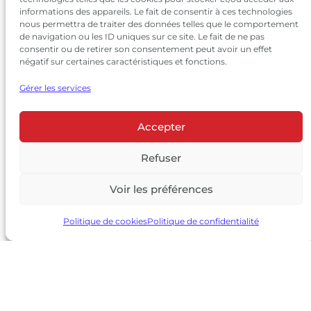
informations des appareils. Le fait de consentir à ces technologies
nous permettra de traiter des données telles que le comportement
de navigation ou les ID uniques sur ce site. Le fait de ne pas
consentir ou de retirer son consentement peut avoir un effet
négatif sur certaines caractéristiques et fonctions.
Gérer les services
Accepter
© 2026 Château Larrivet Haut-Brion |
Mentions légales
|
Politique de confidentialité
Refuser
|
CGV
Voir les préférences
L’ABUS D’ALCOOL EST DANGEREUX POUR LA SANTÉ, À
CONSOMMER AVEC MODÉRATION
Politique de cookies
Politique de confidentialité