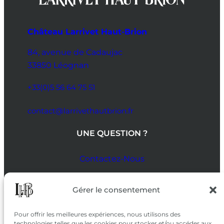
Château Larrivet Haut-Brion
84, avenue de Cadaujac
33850 Léognan
+33(0)5 56 64 75 51
contact@larrivethautbrion.fr
UNE QUESTION ?
Contactez-Nous
SUIVEZ-NOUS
Gérer le consentement
SUR LES RÉSEAUX
Pour offrir les meilleures expériences, nous utilisons des
technologies telles que les cookies pour stocker et/ou accéder aux