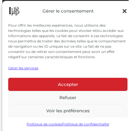
SUIVEZ-NOUS
Gérer le consentement
SUR LES RÉSEAUX
Pour offrir les meilleures expériences, nous utilisons des
technologies telles que les cookies pour stocker et/ou accéder aux
informations des appareils. Le fait de consentir à ces technologies
nous permettra de traiter des données telles que le comportement
de navigation ou les ID uniques sur ce site. Le fait de ne pas
consentir ou de retirer son consentement peut avoir un effet
négatif sur certaines caractéristiques et fonctions.
Gérer les services
Accepter
© 2026 Château Larrivet Haut-Brion |
Mentions légales
|
Politique de confidentialité
Refuser
|
CGV
Voir les préférences
L’ABUS D’ALCOOL EST DANGEREUX POUR LA SANTÉ, À
CONSOMMER AVEC MODÉRATION
Politique de cookies
Politique de confidentialité