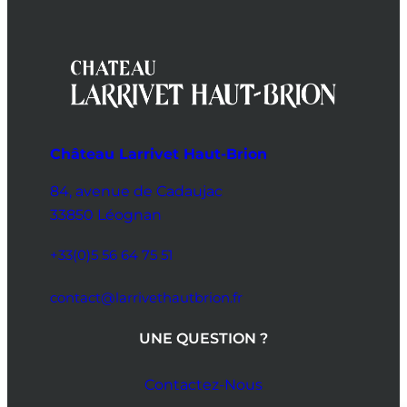
Château Larrivet Haut-Brion
84, avenue de Cadaujac
33850 Léognan
+33(0)5 56 64 75 51
contact@larrivethautbrion.fr
UNE QUESTION ?
Contactez-Nous