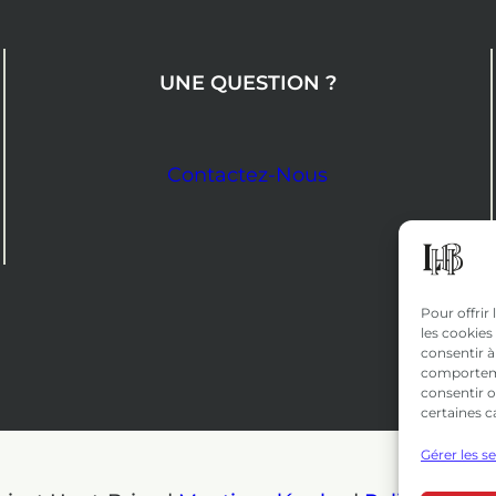
UNE QUESTION ?
Contactez-Nous
Pour offrir
les cookies
consentir à
comportemen
consentir o
certaines c
Gérer les s