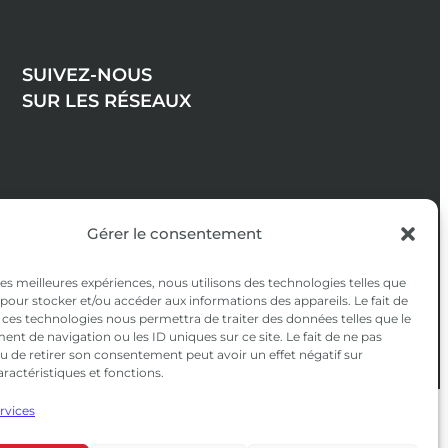
SUIVEZ-NOUS
SUR LES RÉSEAUX
Gérer le consentement
 les meilleures expériences, nous utilisons des technologies telles que
 pour stocker et/ou accéder aux informations des appareils. Le fait de
 ces technologies nous permettra de traiter des données telles que le
t de navigation ou les ID uniques sur ce site. Le fait de ne pas
u de retirer son consentement peut avoir un effet négatif sur
aractéristiques et fonctions.
ervices