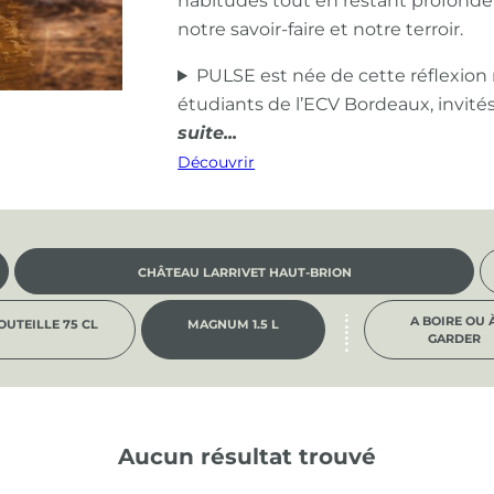
habitudes tout en restant profond
notre savoir-faire et notre terroir.
PULSE est née de cette réflexion
étudiants de l’ECV Bordeaux, invité
Découvrir
CHÂTEAU LARRIVET HAUT-BRION
A BOIRE OU 
OUTEILLE 75 CL
MAGNUM 1.5 L
GARDER
Aucun résultat trouvé