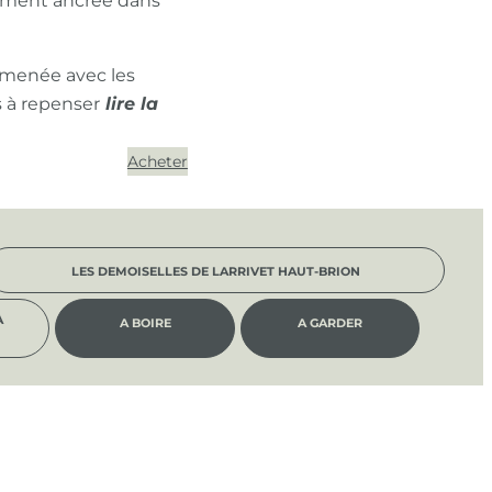
ément ancrée dans
 menée avec les
s à repenser
Acheter
LES DEMOISELLES DE LARRIVET HAUT-BRION
À
A BOIRE
A GARDER