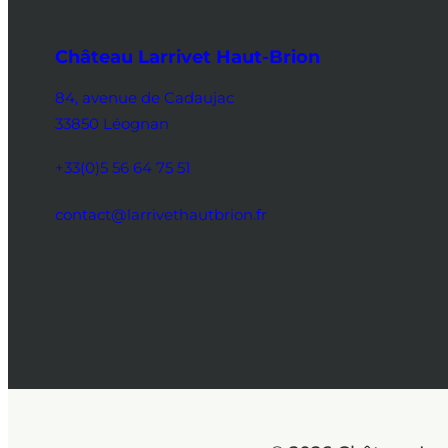
Château Larrivet Haut-Brion
84, avenue de Cadaujac
33850 Léognan
+33(0)5 56 64 75 51
contact@larrivethautbrion.fr