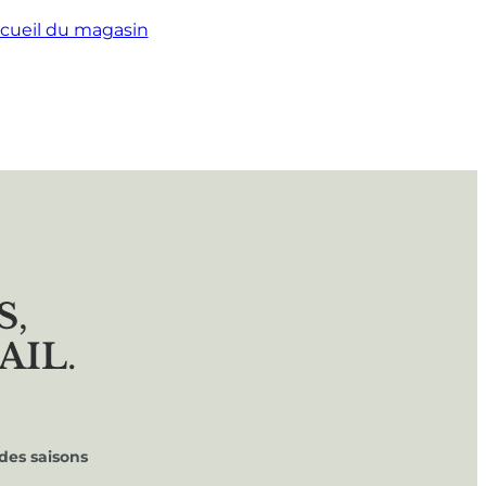
cueil du magasin
S
,
AIL
.
des saisons