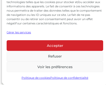
technologies telles que les cookies pour stocker et/ou accéder aux
informations des appareils. Le fait de consentir à ces technologies
nous permettra de traiter des données telles que le comportement
de navigation ou les ID uniques sur ce site. Le fait de ne pas
consentir ou de retirer son consentement peut avoir un effet
négatif sur certaines caractéristiques et fonctions.
Gérer les services
Accepter
© 2026 Château Larrivet Haut-Brion |
Mentions légales
|
Politique de confidentialité
Refuser
|
CGV
Voir les préférences
L’ABUS D’ALCOOL EST DANGEREUX POUR LA SANTÉ, À
CONSOMMER AVEC MODÉRATION
Politique de cookies
Politique de confidentialité