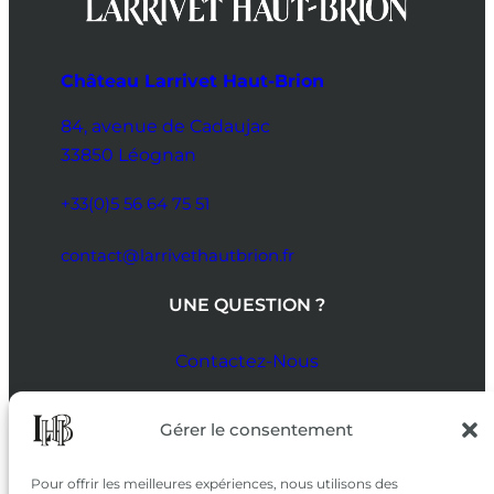
Château Larrivet Haut-Brion
84, avenue de Cadaujac
33850 Léognan
+33(0)5 56 64 75 51
contact@larrivethautbrion.fr
UNE QUESTION ?
Contactez-Nous
SUIVEZ-NOUS
Gérer le consentement
SUR LES RÉSEAUX
Pour offrir les meilleures expériences, nous utilisons des