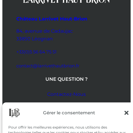
Château Larrivet Haut-Brion
84, avenue de Cadaujac
33850 Léognan
+33(0)5 56 64 75 51
contact@larrivethautbrion.fr
UNE QUESTION ?
Contactez-Nous
SUIVEZ-NOUS
Gérer le consentement
SUR LES RÉSEAUX
Pour offrir les meilleures expériences, nous utilisons des
technologies telles que les cookies pour stocker et/ou accéder aux