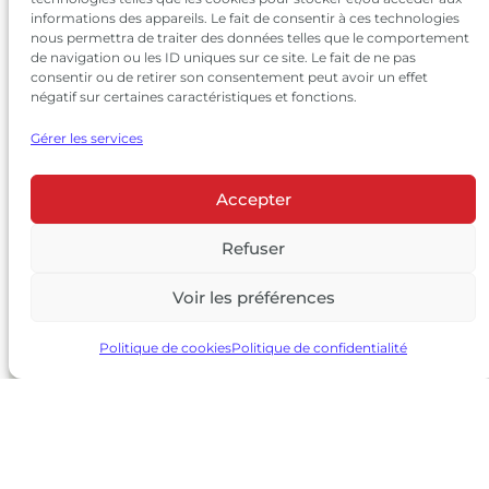
informations des appareils. Le fait de consentir à ces technologies
nous permettra de traiter des données telles que le comportement
de navigation ou les ID uniques sur ce site. Le fait de ne pas
consentir ou de retirer son consentement peut avoir un effet
négatif sur certaines caractéristiques et fonctions.
Gérer les services
Accepter
© 2026 Château Larrivet Haut-Brion |
Mentions légales
|
Politique de confidentialité
Refuser
|
CGV
Voir les préférences
L’ABUS D’ALCOOL EST DANGEREUX POUR LA SANTÉ, À
CONSOMMER AVEC MODÉRATION
Politique de cookies
Politique de confidentialité