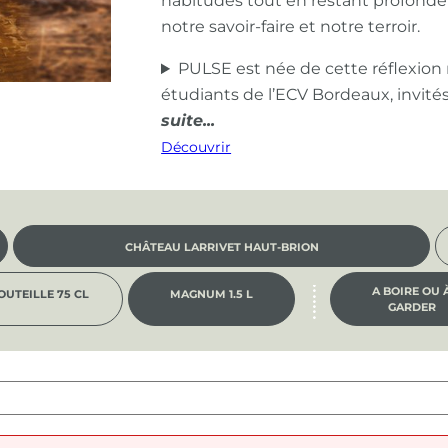
habitudes tout en restant profond
notre savoir-faire et notre terroir.
PULSE est née de cette réflexion
étudiants de l’ECV Bordeaux, invité
Découvrir
CHÂTEAU LARRIVET HAUT-BRION
A BOIRE OU 
OUTEILLE 75 CL
MAGNUM 1.5 L
GARDER