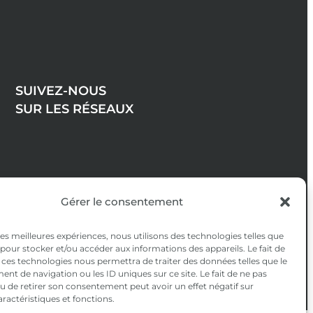
SUIVEZ-NOUS
SUR LES RÉSEAUX
Gérer le consentement
 les meilleures expériences, nous utilisons des technologies telles que
 pour stocker et/ou accéder aux informations des appareils. Le fait de
 ces technologies nous permettra de traiter des données telles que le
t de navigation ou les ID uniques sur ce site. Le fait de ne pas
u de retirer son consentement peut avoir un effet négatif sur
aractéristiques et fonctions.