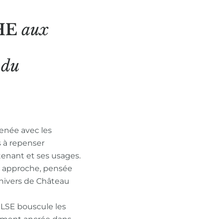
HE
aux
N
du
enée avec les
s à repenser
tenant et ses usages.
n approche, pensée
nivers de Château
ULSE bouscule les