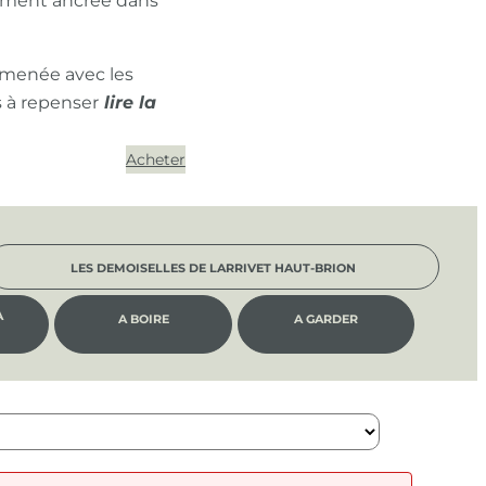
ément ancrée dans
 menée avec les
s à repenser
Acheter
LES DEMOISELLES DE LARRIVET HAUT-BRION
À
A BOIRE
A GARDER