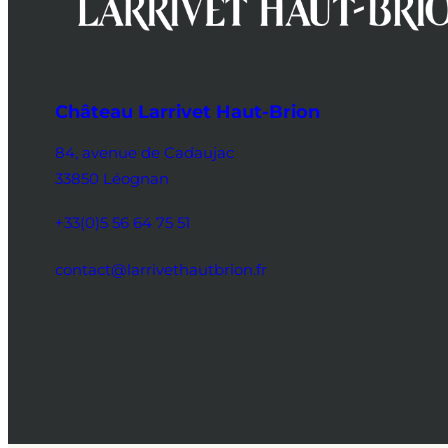
Château Larrivet Haut-Brion
84, avenue de Cadaujac
33850 Léognan
+33(0)5 56 64 75 51
contact@larrivethautbrion.fr