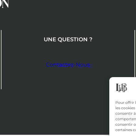
UNE QUESTION ?
Contactez-Nous
Pour offrir
les cookies
consentir à
comportemen
consentir o
certaines c