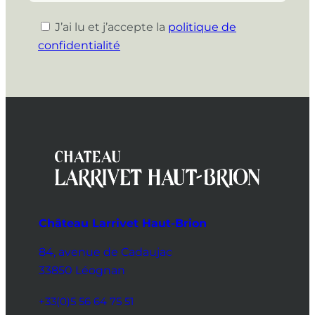
J’ai lu et j’accepte la
politique de
confidentialité
Château Larrivet Haut-Brion
84, avenue de Cadaujac
33850 Léognan
+33(0)5 56 64 75 51