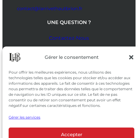
contact@larrivethautbrion.fr
UNE QUESTION ?
Contactez-Nous
SUIVEZ-NOUS
Gérer le consentement
SUR LES RÉSEAUX
Pour offrir les meilleures expériences, nous utilisons des
technologies telles que les cookies pour stocker et/ou accéder aux
informations des appareils. Le fait de consentir à ces technologies
nous permettra de traiter des données telles que le comportement
de navigation ou les ID uniques sur ce site. Le fait de ne pas
consentir ou de retirer son consentement peut avoir un effet
négatif sur certaines caractéristiques et fonctions.
Gérer les services
Accepter
© 2026 Château Larrivet Haut-Brion |