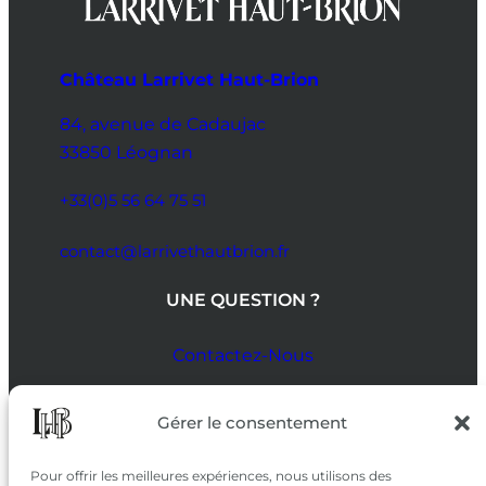
Château Larrivet Haut-Brion
84, avenue de Cadaujac
33850 Léognan
+33(0)5 56 64 75 51
contact@larrivethautbrion.fr
UNE QUESTION ?
Contactez-Nous
SUIVEZ-NOUS
Gérer le consentement
SUR LES RÉSEAUX
Pour offrir les meilleures expériences, nous utilisons des