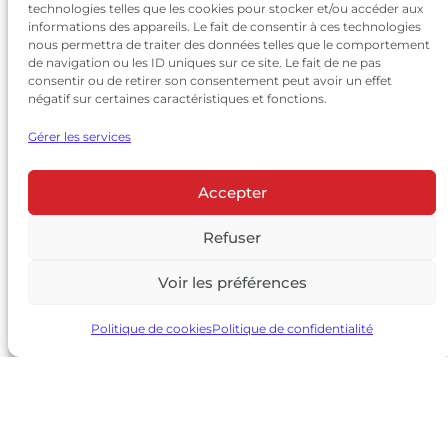
technologies telles que les cookies pour stocker et/ou accéder aux
informations des appareils. Le fait de consentir à ces technologies
nous permettra de traiter des données telles que le comportement
de navigation ou les ID uniques sur ce site. Le fait de ne pas
consentir ou de retirer son consentement peut avoir un effet
négatif sur certaines caractéristiques et fonctions.
Gérer les services
Accepter
© 2026 Château Larrivet Haut-Brion |
Mentions légales
|
Politique de confidentialité
Refuser
|
CGV
Voir les préférences
L’ABUS D’ALCOOL EST DANGEREUX POUR LA SANTÉ, À
CONSOMMER AVEC MODÉRATION
Politique de cookies
Politique de confidentialité