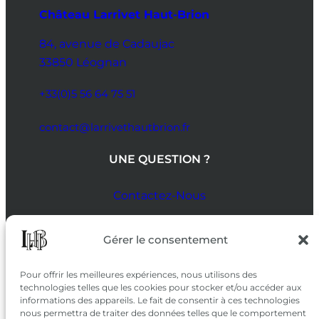
Château Larrivet Haut-Brion
84, avenue de Cadaujac
33850 Léognan
+33(0)5 56 64 75 51
contact@larrivethautbrion.fr
UNE QUESTION ?
Contactez-Nous
SUIVEZ-NOUS
Gérer le consentement
SUR LES RÉSEAUX
Pour offrir les meilleures expériences, nous utilisons des
technologies telles que les cookies pour stocker et/ou accéder aux
informations des appareils. Le fait de consentir à ces technologies
nous permettra de traiter des données telles que le comportement