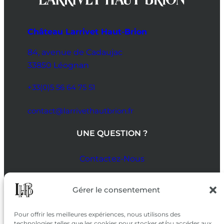
Château Larrivet Haut-Brion
84, avenue de Cadaujac
33850 Léognan
+33(0)5 56 64 75 51
contact@larrivethautbrion.fr
UNE QUESTION ?
Contactez-Nous
SUIVEZ-NOUS
Gérer le consentement
SUR LES RÉSEAUX
Pour offrir les meilleures expériences, nous utilisons des
technologies telles que les cookies pour stocker et/ou accéder aux