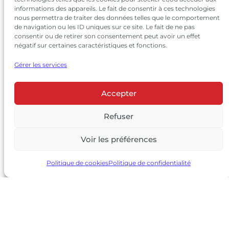
informations des appareils. Le fait de consentir à ces technologies
nous permettra de traiter des données telles que le comportement
de navigation ou les ID uniques sur ce site. Le fait de ne pas
consentir ou de retirer son consentement peut avoir un effet
négatif sur certaines caractéristiques et fonctions.
Gérer les services
Accepter
© 2026 Château Larrivet Haut-Brion |
Mentions légales
|
Politique de confidentialité
Refuser
|
CGV
Voir les préférences
L’ABUS D’ALCOOL EST DANGEREUX POUR LA SANTÉ, À
CONSOMMER AVEC MODÉRATION
Politique de cookies
Politique de confidentialité