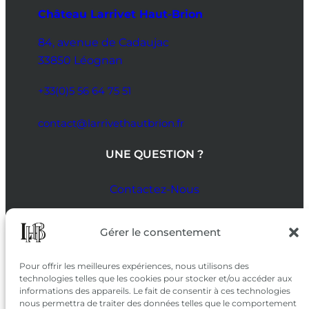
Château Larrivet Haut-Brion
84, avenue de Cadaujac
33850 Léognan
+33(0)5 56 64 75 51
contact@larrivethautbrion.fr
UNE QUESTION ?
Contactez-Nous
SUIVEZ-NOUS
Gérer le consentement
SUR LES RÉSEAUX
Pour offrir les meilleures expériences, nous utilisons des
technologies telles que les cookies pour stocker et/ou accéder aux
informations des appareils. Le fait de consentir à ces technologies
nous permettra de traiter des données telles que le comportement