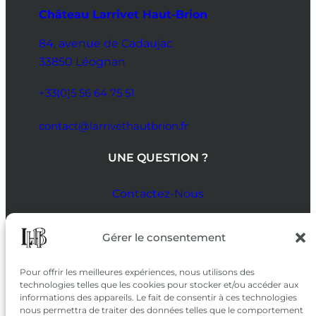
Château Larrivet Haut-Brion
84, avenue de Cadaujac
33850 Léognan
+33(0)5 56 64 75 51
contact@larrivethautbrion.fr
UNE QUESTION ?
Contactez-Nous
SUIVEZ-NOUS
Gérer le consentement
SUR LES RÉSEAUX
Pour offrir les meilleures expériences, nous utilisons des
technologies telles que les cookies pour stocker et/ou accéder aux
informations des appareils. Le fait de consentir à ces technologies
nous permettra de traiter des données telles que le comportement