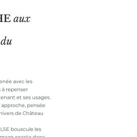
HE
aux
N
du
enée avec les
s à repenser
tenant et ses usages.
n approche, pensée
nivers de Château
ULSE bouscule les