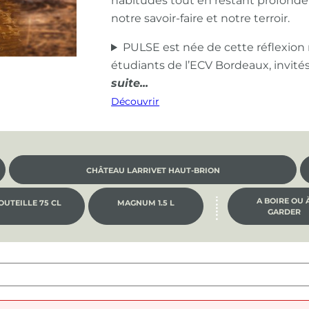
habitudes tout en restant profond
notre savoir-faire et notre terroir.
PULSE est née de cette réflexion
étudiants de l’ECV Bordeaux, invité
Découvrir
CHÂTEAU LARRIVET HAUT-BRION
A BOIRE OU 
OUTEILLE 75 CL
MAGNUM 1.5 L
GARDER