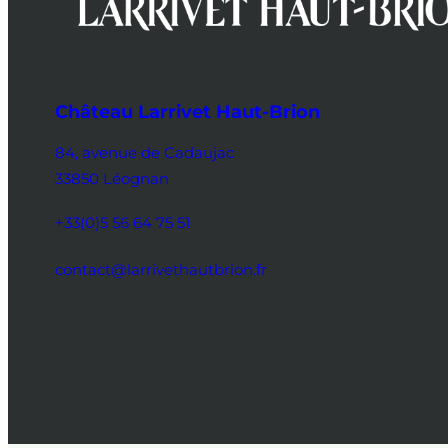
Château Larrivet Haut-Brion
84, avenue de Cadaujac
33850 Léognan
+33(0)5 56 64 75 51
contact@larrivethautbrion.fr