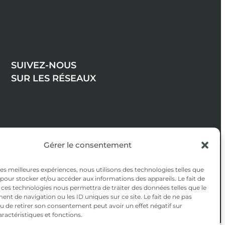
SUIVEZ-NOUS
SUR LES RÉSEAUX
Gérer le consentement
 les meilleures expériences, nous utilisons des technologies telles que
 pour stocker et/ou accéder aux informations des appareils. Le fait de
 ces technologies nous permettra de traiter des données telles que le
t de navigation ou les ID uniques sur ce site. Le fait de ne pas
u de retirer son consentement peut avoir un effet négatif sur
aractéristiques et fonctions.