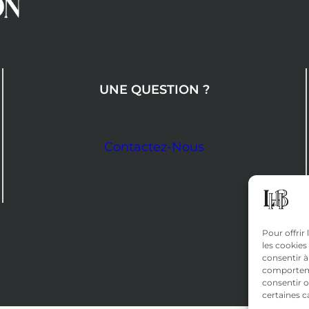
UNE QUESTION ?
Contactez-Nous
Pour offrir
les cookies
consentir à
comportemen
consentir o
certaines c