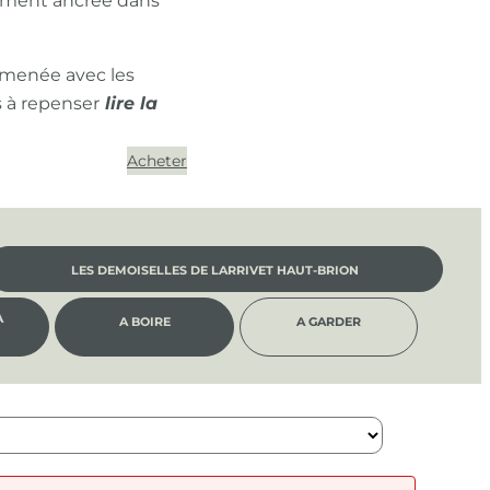
ément ancrée dans
 menée avec les
s à repenser
Acheter
LES DEMOISELLES DE LARRIVET HAUT-BRION
À
A BOIRE
A GARDER