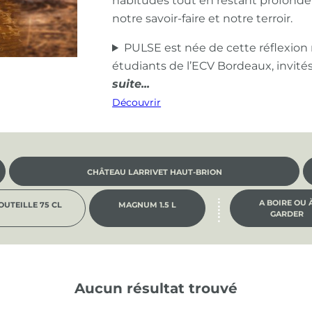
habitudes tout en restant profond
notre savoir-faire et notre terroir.
PULSE est née de cette réflexion
étudiants de l’ECV Bordeaux, invité
Découvrir
CHÂTEAU LARRIVET HAUT-BRION
A BOIRE OU 
OUTEILLE 75 CL
MAGNUM 1.5 L
GARDER
Aucun résultat trouvé