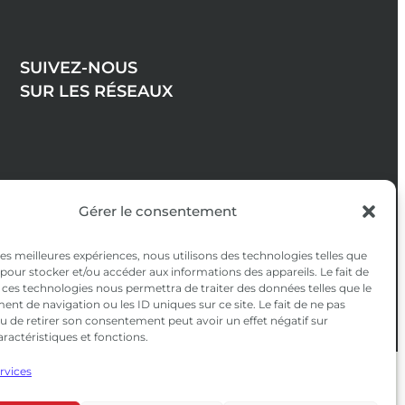
SUIVEZ-NOUS
SUR LES RÉSEAUX
Gérer le consentement
 les meilleures expériences, nous utilisons des technologies telles que
 pour stocker et/ou accéder aux informations des appareils. Le fait de
 ces technologies nous permettra de traiter des données telles que le
t de navigation ou les ID uniques sur ce site. Le fait de ne pas
u de retirer son consentement peut avoir un effet négatif sur
aractéristiques et fonctions.
ervices