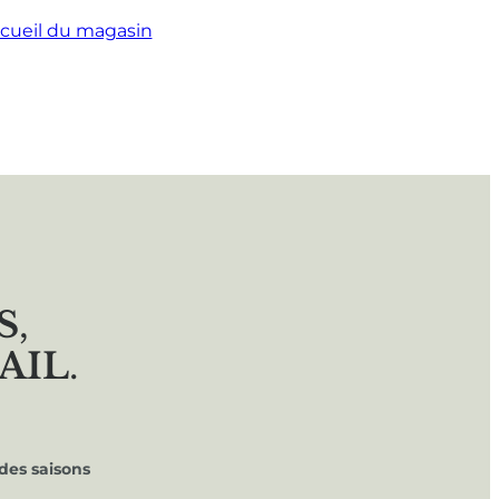
cueil du magasin
S
,
AIL
.
des saisons