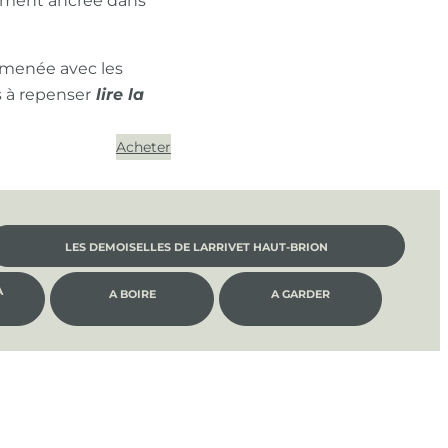
ément ancrée dans
 menée avec les
s à repenser
Acheter
LES DEMOISELLES DE LARRIVET HAUT-BRION
À
A BOIRE
A GARDER