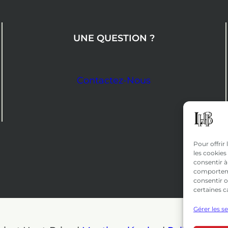
UNE QUESTION ?
Contactez-Nous
Pour offrir
les cookies
consentir à
comportemen
consentir o
certaines c
Gérer les s