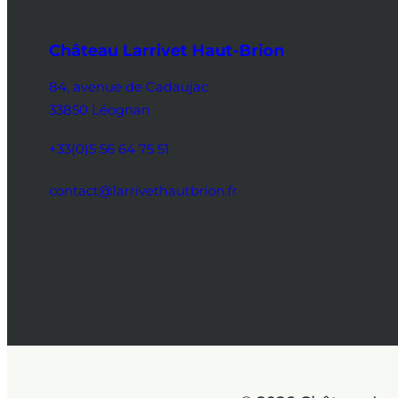
Château Larrivet Haut-Brion
84, avenue de Cadaujac
33850 Léognan
+33(0)5 56 64 75 51
contact@larrivethautbrion.fr