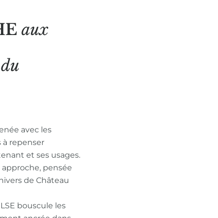
HE
aux
N
du
enée avec les
s à repenser
tenant et ses usages.
n approche, pensée
nivers de Château
ULSE bouscule les