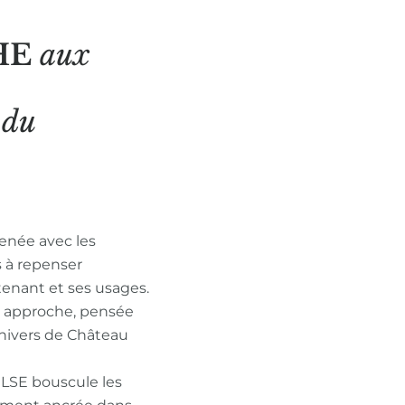
HE
aux
N
du
enée avec les
s à repenser
tenant et ses usages.
n approche, pensée
nivers de Château
ULSE bouscule les