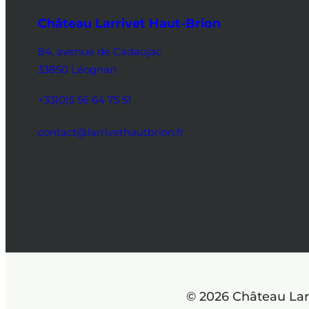
Château Larrivet Haut-Brion
84, avenue de Cadaujac
33850 Léognan
+33(0)5 56 64 75 51
contact@larrivethautbrion.fr
© 2026 Château Lar