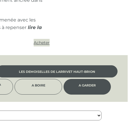
ément ancrée dans
 menée avec les
s à repenser
Acheter
LES DEMOISELLES DE LARRIVET HAUT-BRION
À
A BOIRE
A GARDER