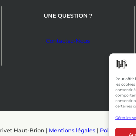
UNE QUESTION ?
Contactez-Nous
Pour offrir
les cookies
consentir à
comportemen
consentir o
certaines c
Gérer les s
rivet Haut-Brion |
Mentions légales
|
Politique de 
Ac