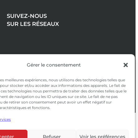
SUIVEZ-NOUS
SUR LES RÉSEAUX
Gérer le consentement
 les meilleures expériences, nous utilisons des technologies telles que
 pour stocker et/ou accéder aux informations des appareils. Le fait de
 ces technologies nous permettra de traiter des données telles que le
t de navigation ou les ID uniques sur ce site. Le fait de ne pas
u de retirer son consentement peut avoir un effet négatif sur
aractéristiques et fonctions.
ervices
confidentialité
|
CGV
cepter
Refuser
Voir les préférences