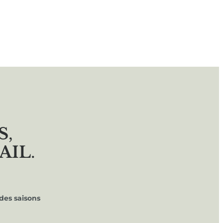
S
,
AIL
.
des saisons