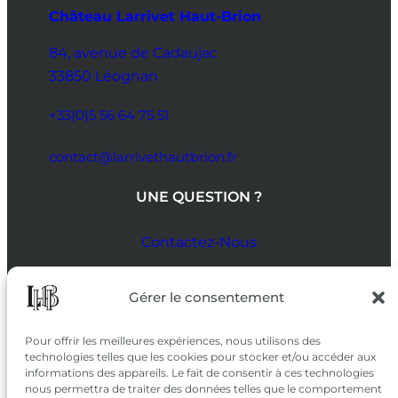
Château Larrivet Haut-Brion
84, avenue de Cadaujac
33850 Léognan
+33(0)5 56 64 75 51
contact@larrivethautbrion.fr
UNE QUESTION ?
Contactez-Nous
SUIVEZ-NOUS
Gérer le consentement
SUR LES RÉSEAUX
Pour offrir les meilleures expériences, nous utilisons des
technologies telles que les cookies pour stocker et/ou accéder aux
informations des appareils. Le fait de consentir à ces technologies
nous permettra de traiter des données telles que le comportement