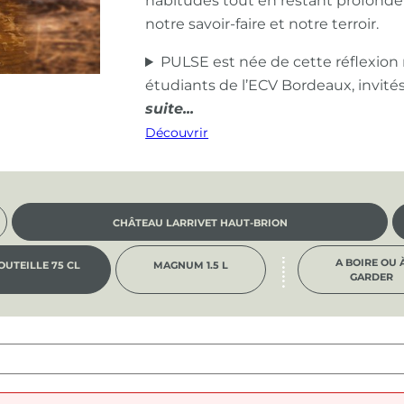
habitudes tout en restant profond
notre savoir-faire et notre terroir.
PULSE est née de cette réflexion
étudiants de l’ECV Bordeaux, invité
Découvrir
CHÂTEAU LARRIVET HAUT-BRION
A BOIRE OU 
OUTEILLE 75 CL
MAGNUM 1.5 L
GARDER