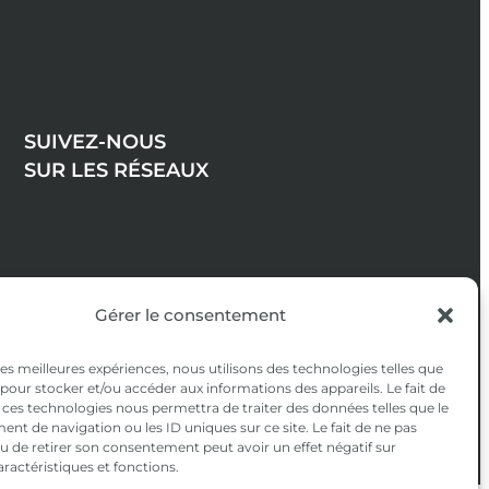
SUIVEZ-NOUS
SUR LES RÉSEAUX
Gérer le consentement
 les meilleures expériences, nous utilisons des technologies telles que
 pour stocker et/ou accéder aux informations des appareils. Le fait de
 ces technologies nous permettra de traiter des données telles que le
t de navigation ou les ID uniques sur ce site. Le fait de ne pas
u de retirer son consentement peut avoir un effet négatif sur
aractéristiques et fonctions.