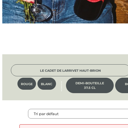
LE CADET DE LARRIVET HAUT-BRION
DEMI-BOUTEILLE
ROUGE
BLANC
B
37.5 CL