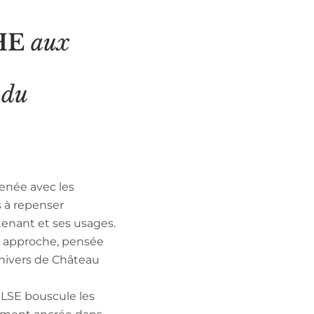
HE
aux
N
du
enée avec les
s à repenser
tenant et ses usages.
n approche, pensée
nivers de Château
ULSE bouscule les