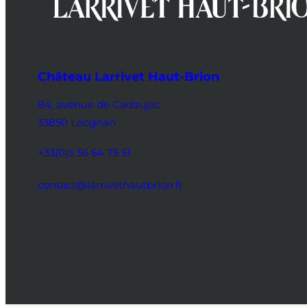
Château Larrivet Haut-Brion
84, avenue de Cadaujac
33850 Léognan
+33(0)5 56 64 75 51
contact@larrivethautbrion.fr