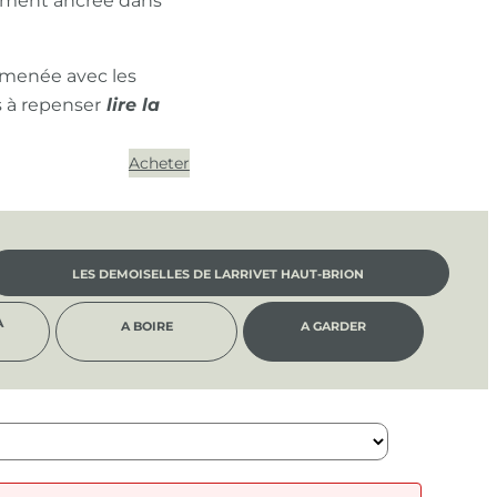
ément ancrée dans
 menée avec les
s à repenser
Acheter
LES DEMOISELLES DE LARRIVET HAUT-BRION
À
A BOIRE
A GARDER