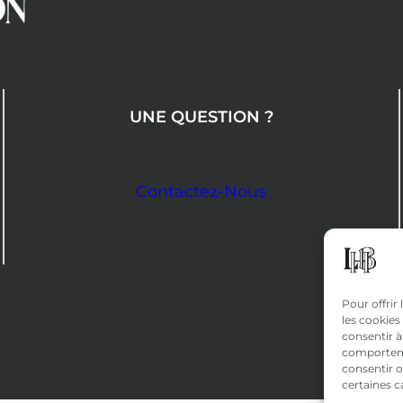
UNE QUESTION ?
Contactez-Nous
Pour offrir
les cookies
consentir à
comportemen
consentir o
certaines c