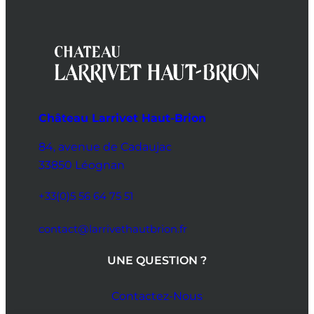
Château Larrivet Haut-Brion
84, avenue de Cadaujac
33850 Léognan
+33(0)5 56 64 75 51
contact@larrivethautbrion.fr
UNE QUESTION ?
Contactez-Nous