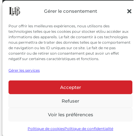
SUIVEZ-NOUS
Gérer le consentement
SUR LES RÉSEAUX
Pour offrir les meilleures expériences, nous utilisons des
technologies telles que les cookies pour stocker et/ou accéder aux
informations des appareils. Le fait de consentir à ces technologies
nous permettra de traiter des données telles que le comportement
de navigation ou les ID uniques sur ce site. Le fait de ne pas
consentir ou de retirer son consentement peut avoir un effet
négatif sur certaines caractéristiques et fonctions.
Gérer les services
Accepter
© 2026 Château Larrivet Haut-Brion |
Mentions légales
|
Politique de confidentialité
Refuser
|
CGV
Voir les préférences
L’ABUS D’ALCOOL EST DANGEREUX POUR LA SANTÉ, À
CONSOMMER AVEC MODÉRATION
Politique de cookies
Politique de confidentialité