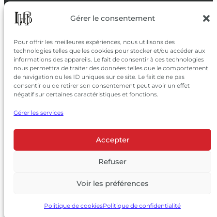
SUIVEZ-NOUS
Gérer le consentement
SUR LES RÉSEAUX
Pour offrir les meilleures expériences, nous utilisons des
technologies telles que les cookies pour stocker et/ou accéder aux
informations des appareils. Le fait de consentir à ces technologies
nous permettra de traiter des données telles que le comportement
de navigation ou les ID uniques sur ce site. Le fait de ne pas
consentir ou de retirer son consentement peut avoir un effet
négatif sur certaines caractéristiques et fonctions.
Gérer les services
Accepter
© 2026 Château Larrivet Haut-Brion |
Mentions légales
|
Politique de confidentialité
Refuser
|
CGV
Voir les préférences
L’ABUS D’ALCOOL EST DANGEREUX POUR LA SANTÉ, À
CONSOMMER AVEC MODÉRATION
Politique de cookies
Politique de confidentialité