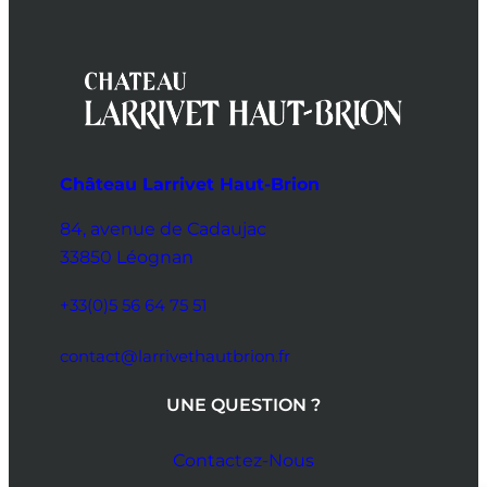
Château Larrivet Haut-Brion
84, avenue de Cadaujac
33850 Léognan
+33(0)5 56 64 75 51
contact@larrivethautbrion.fr
UNE QUESTION ?
Contactez-Nous