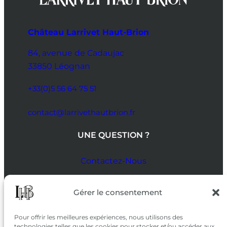
Château Larrivet Haut-Brion
84, avenue de Cadaujac
33850 Léognan
+33(0)5 56 64 75 51
contact@larrivethautbrion.fr
UNE QUESTION ?
Contactez-Nous
SUIVEZ-NOUS
Gérer le consentement
SUR LES RÉSEAUX
Pour offrir les meilleures expériences, nous utilisons des
technologies telles que les cookies pour stocker et/ou accéder aux