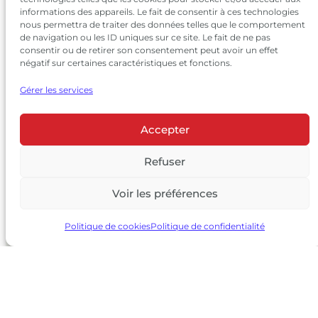
informations des appareils. Le fait de consentir à ces technologies
nous permettra de traiter des données telles que le comportement
de navigation ou les ID uniques sur ce site. Le fait de ne pas
consentir ou de retirer son consentement peut avoir un effet
négatif sur certaines caractéristiques et fonctions.
Gérer les services
Accepter
© 2026 Château Larrivet Haut-Brion |
Mentions légales
|
Politique de confidentialité
Refuser
|
CGV
Voir les préférences
L’ABUS D’ALCOOL EST DANGEREUX POUR LA SANTÉ, À
CONSOMMER AVEC MODÉRATION
Politique de cookies
Politique de confidentialité