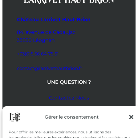
Château Larrivet Haut-Brion
84, avenue de Cadaujac
33850 Léognan
+33(0)5 56 64 75 51
contact@larrivethautbrion.fr
UNE QUESTION ?
Contactez-Nous
SUIVEZ-NOUS
Gérer le consentement
SUR LES RÉSEAUX
Pour offrir les meilleures expériences, nous utilisons des
technologies telles que les cookies pour stocker et/ou accéder aux