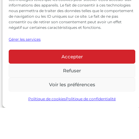
informations des appareils. Le fait de consentir à ces technologies
nous permettra de traiter des données telles que le comportement
de navigation ou les ID uniques sur ce site. Le fait de ne pas
consentir ou de retirer son consentement peut avoir un effet
négatif sur certaines caractéristiques et fonctions.
Gérer les services
Accepter
© 2026 Château Larrivet Haut-Brion |
Mentions légales
|
Politique de confidentialité
Refuser
|
CGV
Voir les préférences
L’ABUS D’ALCOOL EST DANGEREUX POUR LA SANTÉ, À
CONSOMMER AVEC MODÉRATION
Politique de cookies
Politique de confidentialité