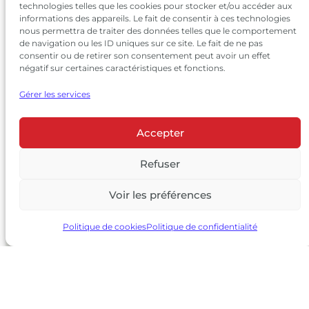
technologies telles que les cookies pour stocker et/ou accéder aux
informations des appareils. Le fait de consentir à ces technologies
nous permettra de traiter des données telles que le comportement
de navigation ou les ID uniques sur ce site. Le fait de ne pas
consentir ou de retirer son consentement peut avoir un effet
négatif sur certaines caractéristiques et fonctions.
Gérer les services
Accepter
© 2026 Château Larrivet Haut-Brion |
Mentions légales
|
Politique de confidentialité
Refuser
|
CGV
Voir les préférences
L’ABUS D’ALCOOL EST DANGEREUX POUR LA SANTÉ, À
CONSOMMER AVEC MODÉRATION
Politique de cookies
Politique de confidentialité