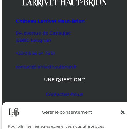
Château Larrivet Haut-Brion
84, avenue de Cadaujac
33850 Léognan
+33(0)5 56 64 75 51
contact@larrivethautbrion.fr
UNE QUESTION ?
Contactez-Nous
SUIVEZ-NOUS
Gérer le consentement
SUR LES RÉSEAUX
Pour offrir les meilleures expériences, nous utilisons des