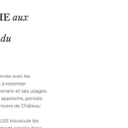
HE
aux
N
du
enée avec les
s à repenser
tenant et ses usages.
n approche, pensée
nivers de Château
ULSE bouscule les