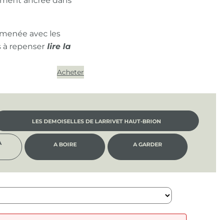
ément ancrée dans
 menée avec les
s à repenser
Acheter
LES DEMOISELLES DE LARRIVET HAUT-BRION
À
A BOIRE
A GARDER