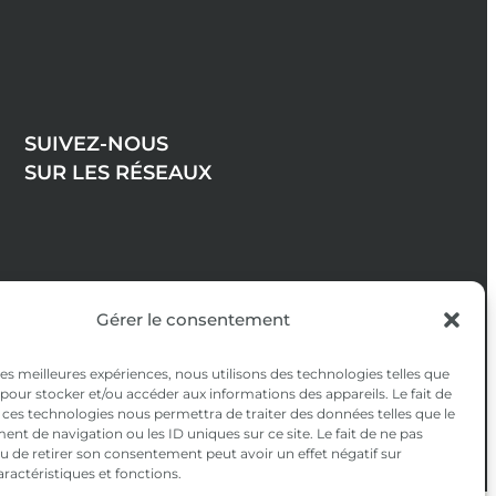
SUIVEZ-NOUS
SUR LES RÉSEAUX
Gérer le consentement
 les meilleures expériences, nous utilisons des technologies telles que
 pour stocker et/ou accéder aux informations des appareils. Le fait de
 ces technologies nous permettra de traiter des données telles que le
t de navigation ou les ID uniques sur ce site. Le fait de ne pas
u de retirer son consentement peut avoir un effet négatif sur
aractéristiques et fonctions.