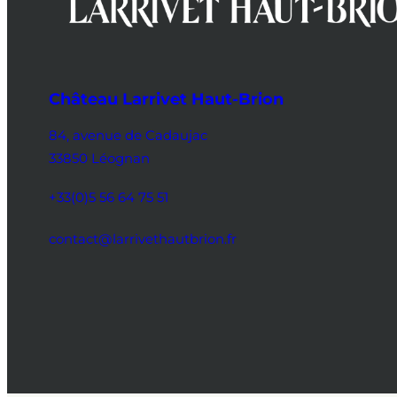
Château Larrivet Haut-Brion
84, avenue de Cadaujac
33850 Léognan
+33(0)5 56 64 75 51
contact@larrivethautbrion.fr