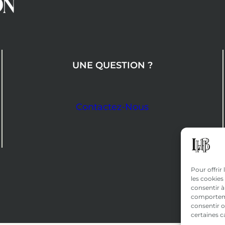
UNE QUESTION ?
Contactez-Nous
Pour offrir
les cookies
consentir à
comportemen
consentir o
certaines c