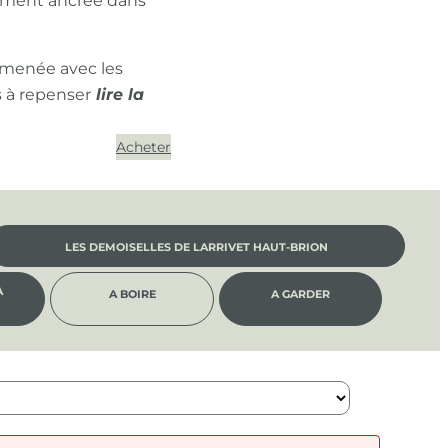
ément ancrée dans
 menée avec les
s à repenser
Acheter
LES DEMOISELLES DE LARRIVET HAUT-BRION
À
A BOIRE
A GARDER