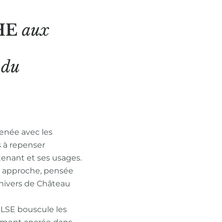
HE
aux
N
du
enée avec les
s à repenser
tenant et ses usages.
n approche, pensée
nivers de Château
ULSE bouscule les