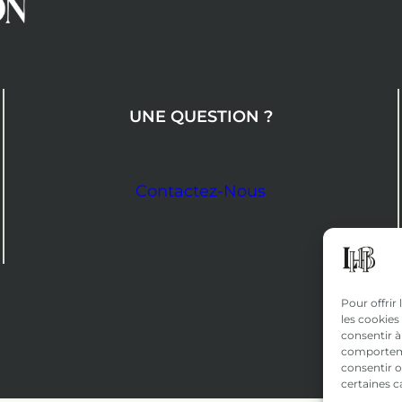
UNE QUESTION ?
Contactez-Nous
Pour offrir
les cookies
consentir à
comportemen
consentir o
certaines c