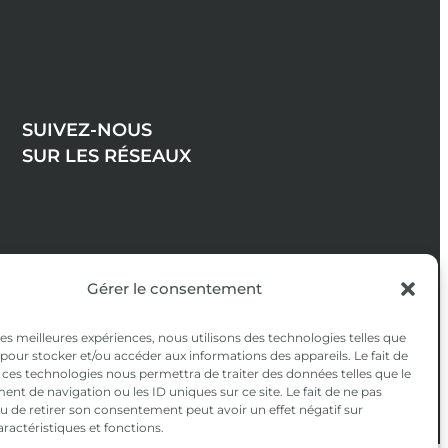
SUIVEZ-NOUS
SUR LES RÉSEAUX
Gérer le consentement
 les meilleures expériences, nous utilisons des technologies telles que
 pour stocker et/ou accéder aux informations des appareils. Le fait de
 ces technologies nous permettra de traiter des données telles que le
t de navigation ou les ID uniques sur ce site. Le fait de ne pas
u de retirer son consentement peut avoir un effet négatif sur
aractéristiques et fonctions.