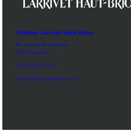
Château Larrivet Haut-Brion
84, avenue de Cadaujac
33850 Léognan
+33(0)5 56 64 75 51
contact@larrivethautbrion.fr