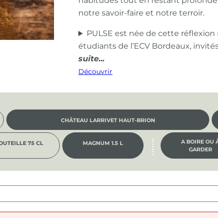
habitudes tout en restant profond
notre savoir-faire et notre terroir.
PULSE est née de cette réflexion
étudiants de l’ECV Bordeaux, invité
Découvrir
CHÂTEAU LARRIVET HAUT-BRION
A BOIRE OU 
OUTEILLE 75 CL
MAGNUM 1.5 L
GARDER