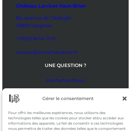
Château Larrivet Haut-Brion
84, avenue de Cadaujac
33850 Léognan
+33(0)5 56 64 75 51
contact@larrivethautbrion.fr
UNE QUESTION ?
Contactez-Nous
SUIVEZ-NOUS
Gérer le consentement
SUR LES RÉSEAUX
Pour offrir les meilleures expériences, nous utilisons des
technologies telles que les cookies pour stocker et/ou accéder aux
informations des appareils. Le fait de consentir à ces technologies
nous permettra de traiter des données telles que le comportement