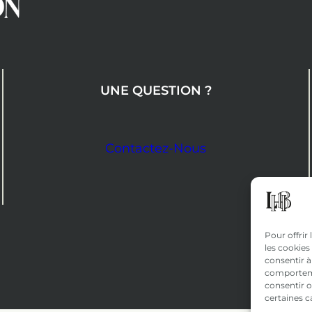
UNE QUESTION ?
Contactez-Nous
Pour offrir
les cookies
consentir à
comportemen
consentir o
certaines c