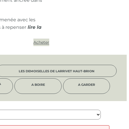
ément ancrée dans
 menée avec les
s à repenser
Acheter
LES DEMOISELLES DE LARRIVET HAUT-BRION
À
A BOIRE
A GARDER