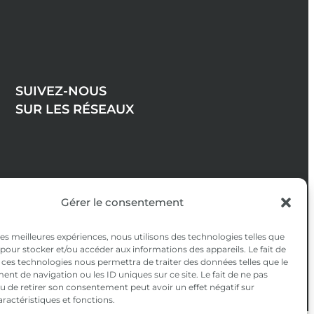
SUIVEZ-NOUS
SUR LES RÉSEAUX
Gérer le consentement
 les meilleures expériences, nous utilisons des technologies telles que
 pour stocker et/ou accéder aux informations des appareils. Le fait de
 ces technologies nous permettra de traiter des données telles que le
t de navigation ou les ID uniques sur ce site. Le fait de ne pas
u de retirer son consentement peut avoir un effet négatif sur
aractéristiques et fonctions.