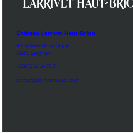
Château Larrivet Haut-Brion
84, avenue de Cadaujac
33850 Léognan
+33(0)5 56 64 75 51
contact@larrivethautbrion.fr