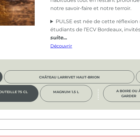
habitudes tout en restant profond
notre savoir-faire et notre terroir.
PULSE est née de cette réflexion
étudiants de l’ECV Bordeaux, invité
Découvrir
CHÂTEAU LARRIVET HAUT-BRION
A BOIRE OU 
OUTEILLE 75 CL
MAGNUM 1.5 L
GARDER