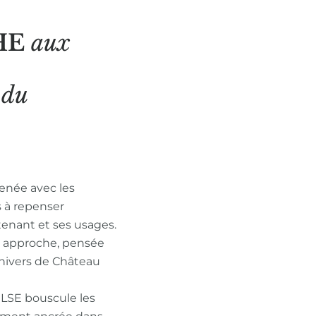
HE
aux
N
du
enée avec les
s à repenser
tenant et ses usages.
n approche, pensée
nivers de Château
ULSE bouscule les