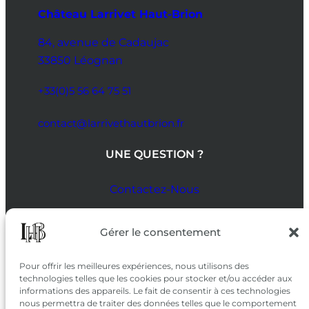
Château Larrivet Haut-Brion
84, avenue de Cadaujac
33850 Léognan
+33(0)5 56 64 75 51
contact@larrivethautbrion.fr
UNE QUESTION ?
Contactez-Nous
SUIVEZ-NOUS
Gérer le consentement
SUR LES RÉSEAUX
Pour offrir les meilleures expériences, nous utilisons des
technologies telles que les cookies pour stocker et/ou accéder aux
informations des appareils. Le fait de consentir à ces technologies
nous permettra de traiter des données telles que le comportement