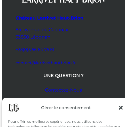
Château Larrivet Haut-Brion
84, avenue de Cadaujac
33850 Léognan
+33(0)5 56 64 75 51
contact@larrivethautbrion.fr
UNE QUESTION ?
Contactez-Nous
SUIVEZ-NOUS
Gérer le consentement
SUR LES RÉSEAUX
Pour offrir les meilleures expériences, nous utilisons des
technologies telles que les cookies pour stocker et/ou accéder aux