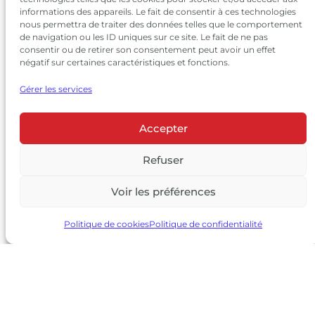
informations des appareils. Le fait de consentir à ces technologies
nous permettra de traiter des données telles que le comportement
de navigation ou les ID uniques sur ce site. Le fait de ne pas
consentir ou de retirer son consentement peut avoir un effet
négatif sur certaines caractéristiques et fonctions.
Gérer les services
Accepter
© 2026 Château Larrivet Haut-Brion |
Mentions légales
|
Politique de confidentialité
Refuser
|
CGV
Voir les préférences
L’ABUS D’ALCOOL EST DANGEREUX POUR LA SANTÉ, À
CONSOMMER AVEC MODÉRATION
Politique de cookies
Politique de confidentialité