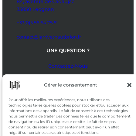
84, avenue de Cadaujac
33850 Léognan
+33(0)5 56 64 75 51
contact@larrivethautbrion.fr
UNE QUESTION ?
Contactez-Nous
SUIVEZ-NOUS
Gérer le consentement
SUR LES RÉSEAUX
Pour offrir les meilleures expériences, nous utilisons des
technologies telles que les cookies pour stocker et/ou accéder aux
informations des appareils. Le fait de consentir à ces technologies
nous permettra de traiter des données telles que le comportement
de navigation ou les ID uniques sur ce site. Le fait de ne pas
consentir ou de retirer son consentement peut avoir un effet
négatif sur certaines caractéristiques et fonctions.