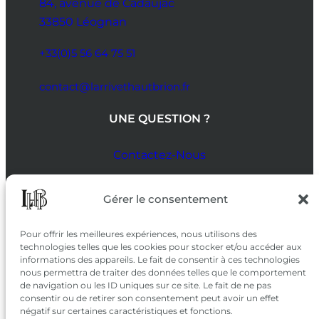
84, avenue de Cadaujac
33850 Léognan
+33(0)5 56 64 75 51
contact@larrivethautbrion.fr
UNE QUESTION ?
Contactez-Nous
SUIVEZ-NOUS
Gérer le consentement
SUR LES RÉSEAUX
Pour offrir les meilleures expériences, nous utilisons des
technologies telles que les cookies pour stocker et/ou accéder aux
informations des appareils. Le fait de consentir à ces technologies
nous permettra de traiter des données telles que le comportement
de navigation ou les ID uniques sur ce site. Le fait de ne pas
consentir ou de retirer son consentement peut avoir un effet
négatif sur certaines caractéristiques et fonctions.