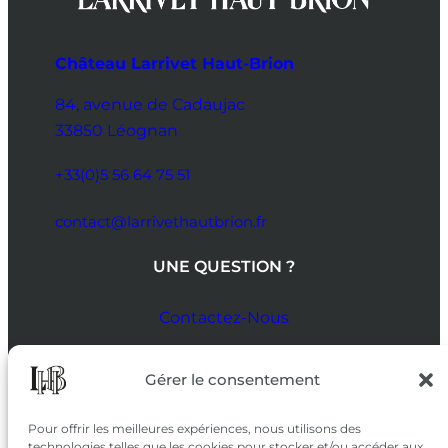
Château Larrivet Haut-Brion
84, avenue de Cadaujac
33850 Léognan
+33(0)5 56 64 75 51
contact@larrivethautbrion.fr
UNE QUESTION ?
Contactez-Nous
SUIVEZ-NOUS
Gérer le consentement
SUR LES RÉSEAUX
Pour offrir les meilleures expériences, nous utilisons des
technologies telles que les cookies pour stocker et/ou accéder aux