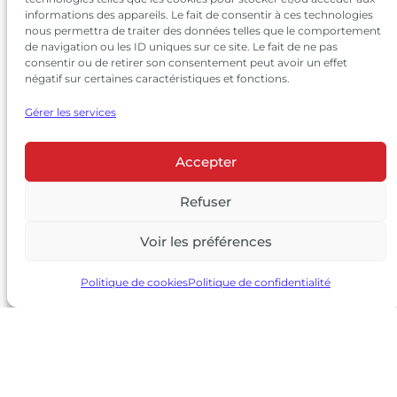
informations des appareils. Le fait de consentir à ces technologies
nous permettra de traiter des données telles que le comportement
de navigation ou les ID uniques sur ce site. Le fait de ne pas
consentir ou de retirer son consentement peut avoir un effet
négatif sur certaines caractéristiques et fonctions.
Gérer les services
Accepter
© 2026 Château Larrivet Haut-Brion |
Mentions légales
|
Politique de confidentialité
Refuser
|
CGV
Voir les préférences
L’ABUS D’ALCOOL EST DANGEREUX POUR LA SANTÉ, À
CONSOMMER AVEC MODÉRATION
Politique de cookies
Politique de confidentialité