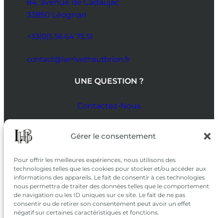
84, avenue de Cadaujac
33850 Léognan
+33(0)5 56 64 75 51
contact@larrivethautbrion.fr
UNE QUESTION ?
Contactez-Nous
SUIVEZ-NOUS
Gérer le consentement
SUR LES RÉSEAUX
Pour offrir les meilleures expériences, nous utilisons des
technologies telles que les cookies pour stocker et/ou accéder aux
informations des appareils. Le fait de consentir à ces technologies
nous permettra de traiter des données telles que le comportement
de navigation ou les ID uniques sur ce site. Le fait de ne pas
consentir ou de retirer son consentement peut avoir un effet
négatif sur certaines caractéristiques et fonctions.