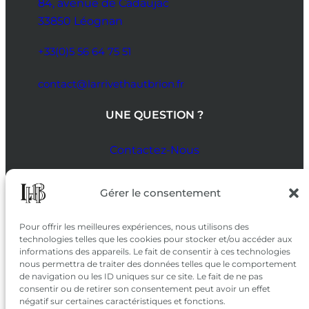
84, avenue de Cadaujac
33850 Léognan
+33(0)5 56 64 75 51
contact@larrivethautbrion.fr
UNE QUESTION ?
Contactez-Nous
SUIVEZ-NOUS
Gérer le consentement
SUR LES RÉSEAUX
Pour offrir les meilleures expériences, nous utilisons des
technologies telles que les cookies pour stocker et/ou accéder aux
informations des appareils. Le fait de consentir à ces technologies
nous permettra de traiter des données telles que le comportement
de navigation ou les ID uniques sur ce site. Le fait de ne pas
consentir ou de retirer son consentement peut avoir un effet
négatif sur certaines caractéristiques et fonctions.