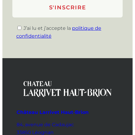
J’ai lu et j’accepte la
politique de
confidentialité
Château Larrivet Haut-Brion
84, avenue de Cadaujac
33850 Léognan