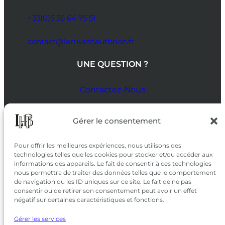
+33(0)5 56 64 75 51
contact@larrivethautbrion.fr
UNE QUESTION ?
Contactez-Nous
SUIVEZ-NOUS
Gérer le consentement
SUR LES RÉSEAUX
Pour offrir les meilleures expériences, nous utilisons des
technologies telles que les cookies pour stocker et/ou accéder aux
informations des appareils. Le fait de consentir à ces technologies
nous permettra de traiter des données telles que le comportement
de navigation ou les ID uniques sur ce site. Le fait de ne pas
consentir ou de retirer son consentement peut avoir un effet
négatif sur certaines caractéristiques et fonctions.
Gérer les services