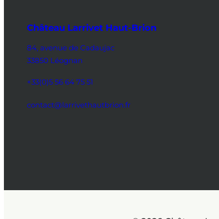
Château Larrivet Haut-Brion
84, avenue de Cadaujac
33850 Léognan
+33(0)5 56 64 75 51
contact@larrivethautbrion.fr