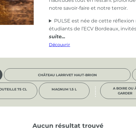
habitudes tout en restant profond
notre savoir-faire et notre terroir.
PULSE est née de cette réflexion
étudiants de l’ECV Bordeaux, invité
Découvrir
CHÂTEAU LARRIVET HAUT-BRION
A BOIRE OU 
OUTEILLE 75 CL
MAGNUM 1.5 L
GARDER
Aucun résultat trouvé