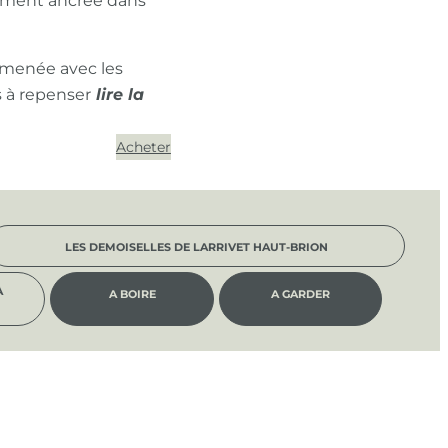
ément ancrée dans
 menée avec les
s à repenser
Acheter
LES DEMOISELLES DE LARRIVET HAUT-BRION
À
A BOIRE
A GARDER