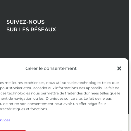
SUIVEZ-NOUS
SUR LES RÉSEAUX
Gérer le consentement
 les meilleures expériences, nous utilisons des technologies telles que
 pour stocker et/ou accéder aux informations des appareils. Le fait de
 ces technologies nous permettra de traiter des données telles que le
t de navigation ou les ID uniques sur ce site. Le fait de ne pas
u de retirer son consentement peut avoir un effet négatif sur
aractéristiques et fonctions.
ervices