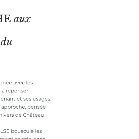
HE
aux
N
du
enée avec les
s à repenser
tenant et ses usages.
n approche, pensée
nivers de Château
ULSE bouscule les