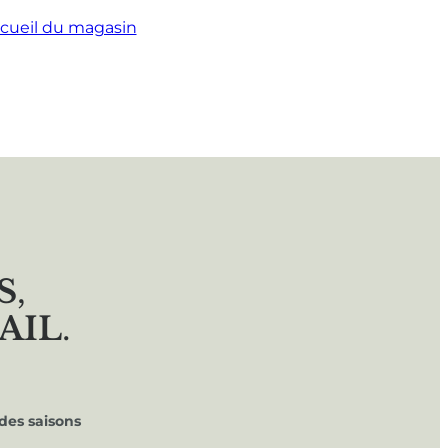
cueil du magasin
S
,
AIL
.
des saisons