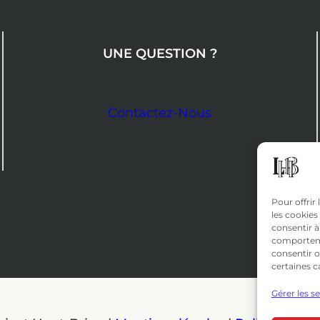
UNE QUESTION ?
Contactez-Nous
Pour offrir
les cookies
consentir à
comportemen
consentir o
certaines c
Gérer les s