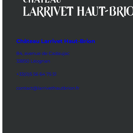
Château Larrivet Haut-Brion
84, avenue de Cadaujac
33850 Léognan
+33(0)5 56 64 75 51
contact@larrivethautbrion.fr