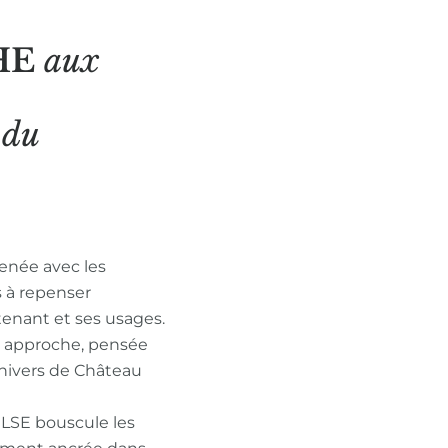
HE
aux
N
du
enée avec les
s à repenser
tenant et ses usages.
n approche, pensée
nivers de Château
ULSE bouscule les