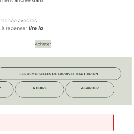
ément ancrée dans
 menée avec les
s à repenser
Acheter
LES DEMOISELLES DE LARRIVET HAUT-BRION
À
A BOIRE
A GARDER