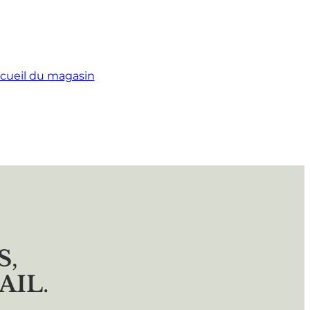
cueil du magasin
S
,
AIL
.