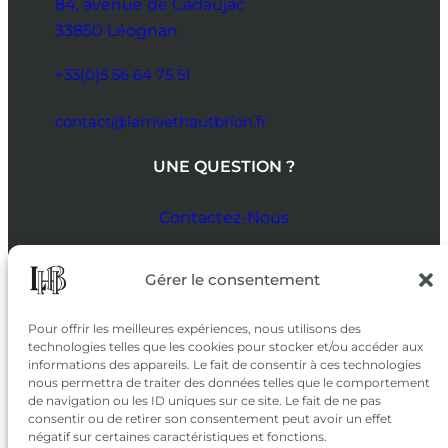
84, avenue de Cadaujac
33850 Léognan
+33(0)5 56 64 75 51
contact@larrivethautbrion.fr
UNE QUESTION ?
Contactez-Nous
SUIVEZ-NOUS
Gérer le consentement
SUR LES RÉSEAUX
Pour offrir les meilleures expériences, nous utilisons des
technologies telles que les cookies pour stocker et/ou accéder aux
informations des appareils. Le fait de consentir à ces technologies
nous permettra de traiter des données telles que le comportement
de navigation ou les ID uniques sur ce site. Le fait de ne pas
consentir ou de retirer son consentement peut avoir un effet
négatif sur certaines caractéristiques et fonctions.